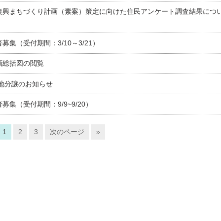
復興まちづくり計画（素案）策定に向けた住民アンケート調査結果につ
集（受付期間：3/10～3/21）
画総括図の閲覧
地分譲のお知らせ
集（受付期間：9/9~9/20）
1
2
3
次のページ
»