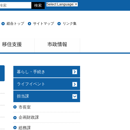
Select Language
▼
総合トップ
サイトマップ
リンク集
暮らし・手続き
ライフイベント
担当課
市長室
企画財政課
総務課