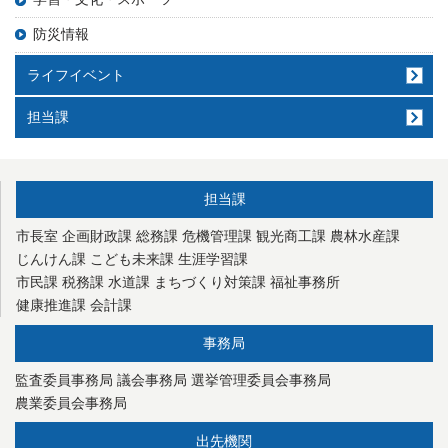
防災情報
ライフイベント
担当課
担当課
市長室
企画財政課
総務課
危機管理課
観光商工課
農林水産課
じんけん課
こども未来課
生涯学習課
市民課
税務課
水道課
まちづくり対策課
福祉事務所
健康推進課
会計課
事務局
監査委員事務局
議会事務局
選挙管理委員会事務局
農業委員会事務局
出先機関