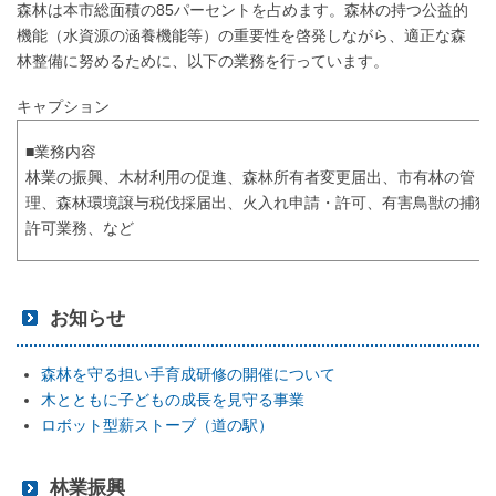
森林は本市総面積の85パーセントを占めます。森林の持つ公益的
機能（水資源の涵養機能等）の重要性を啓発しながら、適正な森
林整備に努めるために、以下の業務を行っています。
キャプション
■業務内容
林業の振興、木材利用の促進、森林所有者変更届出、市有林の管
理、森林環境譲与税伐採届出、火入れ申請・許可、有害鳥獣の捕獲
許可業務、など
お知らせ
森林を守る担い手育成研修の開催について
木とともに子どもの成長を見守る事業
ロボット型薪ストーブ（道の駅）
林業振興