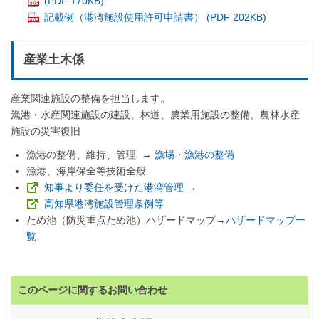
(PDF 170KB)
記載例（港湾施設使用許可申請書） (PDF 202KB)
産業土木係
産業関連施設の整備を担当します。
漁港・水産関連施設の建設、林道、農業用施設の整備、農林水産
施設の災害復旧
漁港の整備、維持、管理 →
漁場・漁港の整備
漁港、海岸保全等技術全般
知事より委任を受けた港湾管理
→
高知県港湾施設管理条例等
ため池（防災重点ため池）ハザードマップ→
ハザードマップ一
覧
このページに関するお問い合わせ