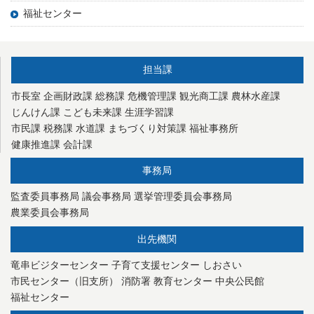
福祉センター
担当課
市長室
企画財政課
総務課
危機管理課
観光商工課
農林水産課
じんけん課
こども未来課
生涯学習課
市民課
税務課
水道課
まちづくり対策課
福祉事務所
健康推進課
会計課
事務局
監査委員事務局
議会事務局
選挙管理委員会事務局
農業委員会事務局
出先機関
竜串ビジターセンター
子育て支援センター
しおさい
市民センター（旧支所）
消防署
教育センター
中央公民館
福祉センター