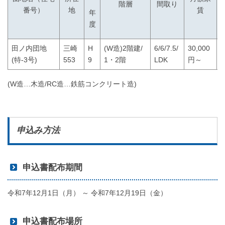
階層
間取り
地
賃
番号）
年
度
田ノ内団地
三崎
H
(W造)2階建/
6/6/7.5/
30,000
1
(特-3号)
553
9
1・2階
LDK
円～
(W造…木造/RC造…鉄筋コンクリート造)
申込み方法
申込書配布期間
令和7年12月1日（月） ～ 令和7年12月19日（金）
申込書配布場所