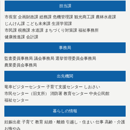
担当課
市長室
企画財政課
総務課
危機管理課
観光商工課
農林水産課
じんけん課
こども未来課
生涯学習課
市民課
税務課
水道課
まちづくり対策課
福祉事務所
健康推進課
会計課
事務局
監査委員事務局
議会事務局
選挙管理委員会事務局
農業委員会事務局
出先機関
竜串ビジターセンター
子育て支援センター
しおさい
市民センター（旧支所）
消防署
教育センター
中央公民館
福祉センター
暮らしの情報
妊娠出産
子育て
教育
結婚・離婚
引越し・住まい
仕事
高齢・介護
お悔やみ