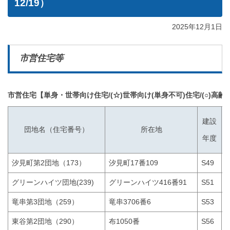
12/19）
2025年12月1日
市営住宅等
市営住宅【単身・世帯向け住宅/(☆)世帯向け(単身不可)住宅/(○)高
建設
所在地
団地名（住宅番号）
年度
汐見町第2団地（173）
汐見町17番109
S49
グリーンハイツ団地(239)
グリーンハイツ416番91
S51
竜串第3団地（259）
竜串3706番6
S53
(
東谷第2団地（290）
布1050番
S56
(