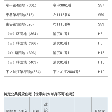
竜串第4団地（301）
竜串3861番
S57
(
東谷第3団地(318)
布1113番6
S59
(
東谷第3団地(320)
布1113番6
S59
(
《☆》曙団地（364）
浦尻81番1
H8
(
《☆》曙団地（366）
浦尻81番1
H8
(
《○》曙団地（396）
浦尻81番1
H13
《☆》曙団地（403）
浦尻81番1
H13
下ノ加江第2団地(384)
下ノ加江2804番6
H12
特定公共賃貸住宅【世帯向け(単身不可)住宅】
建
設
所在
月額家
団地名（住宅