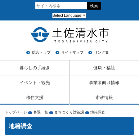
Select Language
▼
総合トップ
サイトマップ
リンク集
暮らしの手続き
健康・福祉
イベント・観光
事業者向け情報
移住支援
市政情報
トップページ
各課一覧
まちづくり対策課
地籍調査
›
›
›
地籍調査