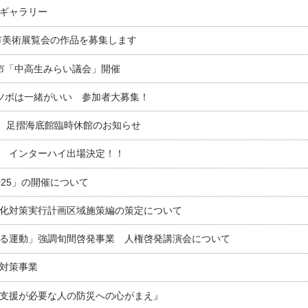
ギャラリー
市美術展覧会の作品を募集します
市「中高生みらい議会」開催
いのツボは一緒がいい 参加者大募集！
(木) 足摺海底館臨時休館のお知らせ
 インターハイ出場決定！！
025」の開催について
化対策実行計画区域施策編の策定について
る運動」強調旬間啓発事業 人権啓発講演会について
対策事業
支援が必要な人の防災への心がまえ』