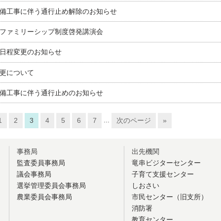
備工事に伴う通行止め解除のお知らせ
ファミリーシップ制度啓発講演会
日程変更のお知らせ
更について
備工事に伴う通行止めのお知らせ
...
1
2
3
4
5
6
7
次のページ
»
事務局
出先機関
監査委員事務局
竜串ビジターセンター
議会事務局
子育て支援センター
選挙管理委員会事務局
しおさい
農業委員会事務局
市民センター（旧支所）
消防署
教育センター