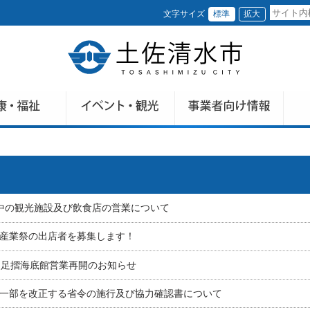
文字サイズ
標準
拡大
中の観光施設及び飲食店の営業について
産業祭の出店者を募集します！
金) 足摺海底館営業再開のお知らせ
一部を改正する省令の施行及び協力確認書について