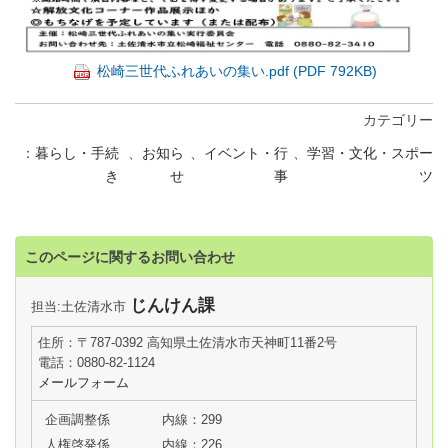
松崎三世代ふれあいの集い.pdf (PDF 792KB)
カテゴリー
暮らし・手続
、
お知ら
、
イベント・行
、
学習・文化・スポー
き
せ
事
ツ
このページに関するお問い合わせ
じんけん課
担当:土佐清水市
住所：〒787-0392 高知県土佐清水市天神町11番2号
電話：0880-82-1124
メールフォーム
企画調整係
内線：299
人権啓発係
内線：226