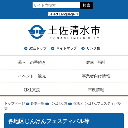
Select Language
▼
総合トップ
サイトマップ
リンク集
暮らしの手続き
健康・福祉
イベント・観光
事業者向け情報
移住支援
市政情報
トップページ
各課一覧
じんけん課
各地区じんけんフェスティバル
›
›
›
等
各地区じんけんフェスティバル等