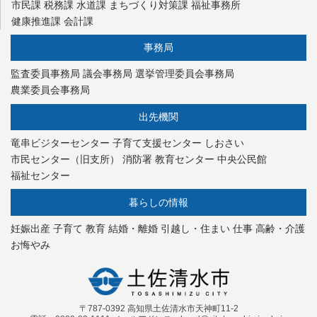
市民課
税務課
水道課
まちづくり対策課
福祉事務所
健康推進課
会計課
事務局
監査委員事務局
議会事務局
選挙管理委員会事務局
農業委員会事務局
出先機関
竜串ビジターセンター
子育て支援センター
しおさい
市民センター（旧支所）
消防署
教育センター
中央公民館
福祉センター
暮らしの情報
妊娠出産
子育て
教育
結婚・離婚
引越し・住まい
仕事
高齢・介護
お悔やみ
〒787-0392 高知県土佐清水市天神町11-2