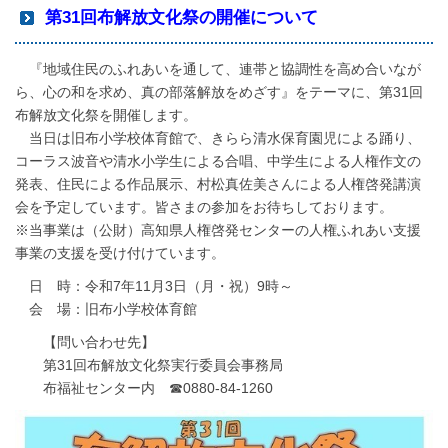
第31回布解放文化祭の開催について
『地域住民のふれあいを通して、連帯と協調性を高め合いなが
ら、心の和を求め、真の部落解放をめざす』をテーマに、第31回
布解放文化祭を開催します。
当日は旧布小学校体育館で、きらら清水保育園児による踊り、
コーラス波音や清水小学生による合唱、中学生による人権作文の
発表、住民による作品展示、村松真佐美さんによる人権啓発講演
会を予定しています。皆さまの参加をお待ちしております。
※当事業は（公財）高知県人権啓発センターの人権ふれあい支援
事業の支援を受け付けています。
日 時：令和7年11月3日（月・祝）9時～
会 場：旧布小学校体育館
【問い合わせ先】
第31回布解放文化祭実行委員会事務局
布福祉センター内 ☎0880-84-1260