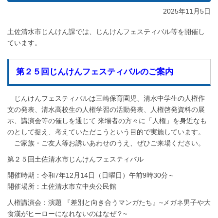
2025年11月5日
土佐清水市じんけん課では、じんけんフェスティバル等を開催し
ています。
第２５回じんけんフェスティバルのご案内
じんけんフェスティバルは三崎保育園児、清水中学生の人権作
文の発表、清水高校生の人権学習の活動発表、人権啓発資料の展
示、講演会等の催しを通じて 来場者の方々に「人権」を身近なも
のとして捉え、考えていただこうという目的で実施しています。
ご家族・ご友人等お誘いあわせのうえ、ぜひご来場ください。
第２５回土佐清水市じんけんフェスティバル
開催時期：令和7年12月14日（日曜日）午前9時30分～
開催場所：土佐清水市立中央公民館
人権講演会：演題 『差別と向き合うマンガたち』~メガネ男子や大
食漢がヒーローになれないのはなぜ？~