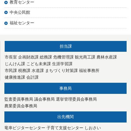
教育センター
中央公民館
福祉センター
担当課
市長室
企画財政課
総務課
危機管理課
観光商工課
農林水産課
じんけん課
こども未来課
生涯学習課
市民課
税務課
水道課
まちづくり対策課
福祉事務所
健康推進課
会計課
事務局
監査委員事務局
議会事務局
選挙管理委員会事務局
農業委員会事務局
出先機関
竜串ビジターセンター
子育て支援センター
しおさい