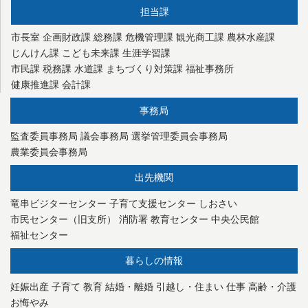
担当課
市長室
企画財政課
総務課
危機管理課
観光商工課
農林水産課
じんけん課
こども未来課
生涯学習課
市民課
税務課
水道課
まちづくり対策課
福祉事務所
健康推進課
会計課
事務局
監査委員事務局
議会事務局
選挙管理委員会事務局
農業委員会事務局
出先機関
竜串ビジターセンター
子育て支援センター
しおさい
市民センター（旧支所）
消防署
教育センター
中央公民館
福祉センター
暮らしの情報
妊娠出産
子育て
教育
結婚・離婚
引越し・住まい
仕事
高齢・介護
お悔やみ