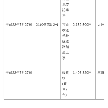
地委
託業
務
平成22年7月27日
21起債第6-2号
市道
2,152,500円
大旺新
横道
学校
線道
路舗
装工
事
平成22年7月27日
軽貨
1,406,320円
三崎高
物
(新
車2
台)