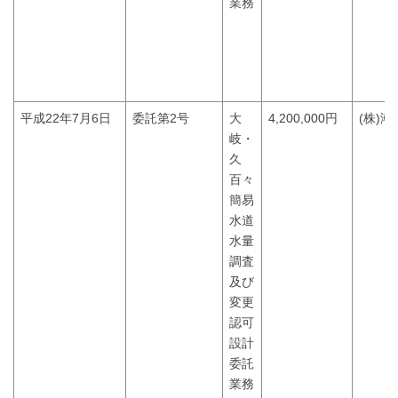
業務
平成22年7月6日
委託第2号
大
4,200,000円
(株)
岐・
久
百々
簡易
水道
水量
調査
及び
変更
認可
設計
委託
業務