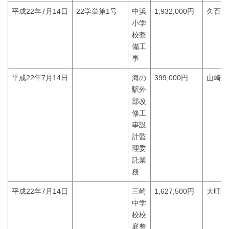
平成22年7月14日
22学単第1号
中浜
1,932,000円
久百々
小学
校整
備工
事
平成22年7月14日
海の
399,000円
山崎建
駅外
部改
修工
事設
計監
理委
託業
務
平成22年7月14日
三崎
1,627,500円
大旺新
中学
校校
庭整