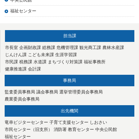
福祉センター
担当課
市長室
企画財政課
総務課
危機管理課
観光商工課
農林水産課
じんけん課
こども未来課
生涯学習課
市民課
税務課
水道課
まちづくり対策課
福祉事務所
健康推進課
会計課
事務局
監査委員事務局
議会事務局
選挙管理委員会事務局
農業委員会事務局
出先機関
竜串ビジターセンター
子育て支援センター
しおさい
市民センター（旧支所）
消防署
教育センター
中央公民館
福祉センター