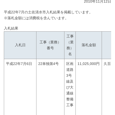
2010年11月12日
平成22年7月の土佐清水市入札結果を掲載しています。
※落札金額には消費税を含んでいます。
入札結果
工事
工事（業務）
（業
入札日
落札金額
番号
務）
名
平成22年7月6日
22単独第4号
区画
11,025,000円
久百々
道路
3号
線及
び大
通線
整備
工事