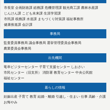
市長室
企画財政課
総務課
危機管理課
観光商工課
農林水産課
じんけん課
こども未来課
生涯学習課
市民課
税務課
水道課
まちづくり対策課
福祉事務所
健康推進課
会計課
事務局
監査委員事務局
議会事務局
選挙管理委員会事務局
農業委員会事務局
出先機関
竜串ビジターセンター
子育て支援センター
しおさい
市民センター（旧支所）
消防署
教育センター
中央公民館
福祉センター
暮らしの情報
妊娠出産
子育て
教育
結婚・離婚
引越し・住まい
仕事
高齢・介護
お悔やみ