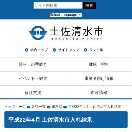
Select Language
▼
総合トップ
サイトマップ
リンク集
暮らしの手続き
健康・福祉
イベント・観光
事業者向け情報
移住支援
市政情報
トップページ
各課一覧
総務課
平成22年4月 土佐清水市入札結果
›
›
›
平成22年4月 土佐清水市入札結果