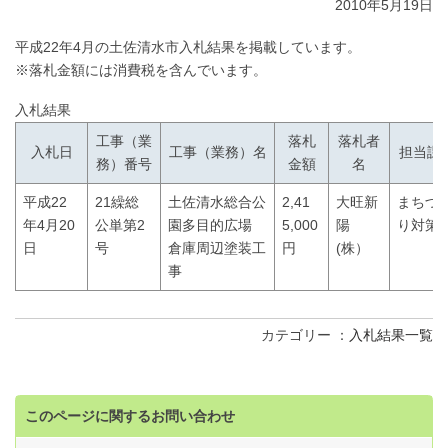
2010年5月19日
平成22年4月の土佐清水市入札結果を掲載しています。
※落札金額には消費税を含んでいます。
入札結果
工事（業
落札
落札者
入札日
工事（業務）名
担当課
務）番号
金額
名
平成22
21繰総
土佐清水総合公
2,41
大旺新
まちづ
年4月20
公単第2
園多目的広場
5,000
陽
り対策
日
号
倉庫周辺塗装工
円
(株）
事
カテゴリー
入札結果一覧
このページに関するお問い合わせ