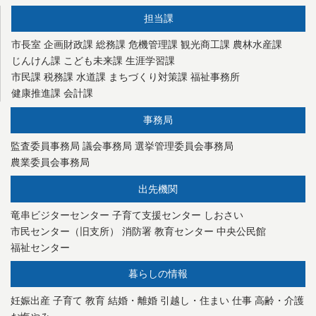
担当課
市長室
企画財政課
総務課
危機管理課
観光商工課
農林水産課
じんけん課
こども未来課
生涯学習課
市民課
税務課
水道課
まちづくり対策課
福祉事務所
健康推進課
会計課
事務局
監査委員事務局
議会事務局
選挙管理委員会事務局
農業委員会事務局
出先機関
竜串ビジターセンター
子育て支援センター
しおさい
市民センター（旧支所）
消防署
教育センター
中央公民館
福祉センター
暮らしの情報
妊娠出産
子育て
教育
結婚・離婚
引越し・住まい
仕事
高齢・介護