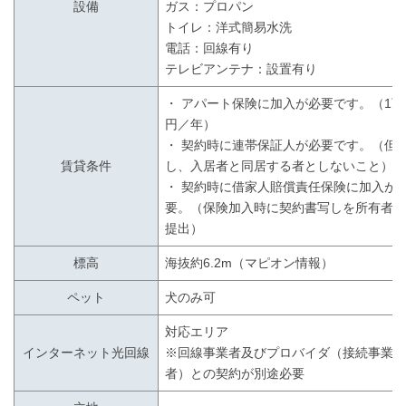
設備
ガス：プロパン
トイレ：洋式簡易水洗
電話：回線有り
テレビアンテナ：設置有り
・ アパート保険に加入が必要です。（1万
円／年）
・ 契約時に連帯保証人が必要です。（但
賃貸条件
し、入居者と同居する者としないこと）
・ 契約時に借家人賠償責任保険に加入が
要。（保険加入時に契約書写しを所有者
提出）
標高
海抜約6.2m（マピオン情報）
ペット
犬のみ可
対応エリア
インターネット光回線
※回線事業者及びプロバイダ（接続事業
者）との契約が別途必要