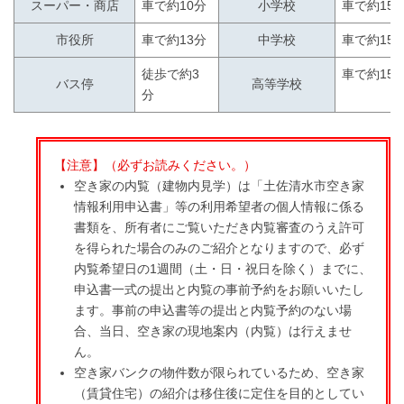
スーパー・商店
車で約10分
小学校
車で約15
市役所
車で約13分
中学校
車で約15
徒歩で約3
車で約15
バス停
高等学校
分
【注意】（必ずお読みください。）
空き家の内覧（建物内見学）は「土佐清水市空き家
情報利用申込書」等の利用希望者の個人情報に係る
書類を、所有者にご覧いただき内覧審査のうえ許可
を得られた場合のみのご紹介となりますので、必ず
内覧希望日の1週間（土・日・祝日を除く）までに、
申込書一式の提出と内覧の事前予約をお願いいたし
ます。事前の申込書等の提出と内覧予約のない場
合、当日、空き家の現地案内（内覧）は行えませ
ん。
空き家バンクの物件数が限られているため、空き家
（賃貸住宅）の紹介は移住後に定住を目的としてい