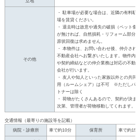
立地
・ 駐車場が必要な場合は、近隣の有料駐
場を賃貸ください。
・ 退去時は故意や過失の破損（ペット傷
が無ければ、自然損耗・リフォーム部分
原状回復は求めません。
・ 本物件は、お問い合わせ後、仲介され
不動産会社へお繋ぎいたします。物件内
その他
や契約締結などの仲介業務は対応の不動
会社が行います。
・ 友人や知人といった家族以外との共同
用（ルームシェア）は不可 ※ただしパ
トナーは除く
・ 荷物がたくさんあるので、契約が決ま
次第、管理者が荷物移動してくれます。
交通情報（最寄りの施設等を記載）
病院・診療所
車で約10分
保育所
車で約15