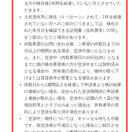
る方や移住後1年間を経過していない方とさせていた
だきます。
土佐清水市に移住（U・Iターン）されて、1年を経過
されていない方へのご紹介につきましては、移住さ
れた年月日を確認できる証明書（住民票等）の写し
をご提出いただく場合があります。
内覧希望のお問い合わせ後、ご希望の内覧日まで10
日以上の期間がある場合、交渉中扱いとなりませ
ん。また、交渉中（内覧希望日の10日以内）となる
までに他の移住希望者の方が交渉中または契約済み
となる場合や、所有者の意向により、物件が取り下
げまたは賃貸条件が変更となる場合があります。
内覧日から1週間以上を経過して申請者より検討結果
の連絡がない場合、定められた交渉期間内に申請者
と連絡が取れない場合、交渉中に近隣の方々及び地
域住民等とトラブルのあった場合は、所有者等の意
向により交渉を取り消す場合があります。
「交渉中」物件については、キャンセル待ちも可能
です。前交渉者が不成立となった場合にご紹介させ
ていただきますので、ご希望の方はお申し出くださ