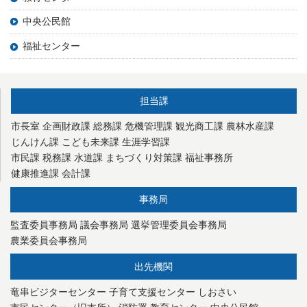
中央公民館
福祉センター
担当課
市長室
企画財政課
総務課
危機管理課
観光商工課
農林水産課
じんけん課
こども未来課
生涯学習課
市民課
税務課
水道課
まちづくり対策課
福祉事務所
健康推進課
会計課
事務局
監査委員事務局
議会事務局
選挙管理委員会事務局
農業委員会事務局
出先機関
竜串ビジターセンター
子育て支援センター
しおさい