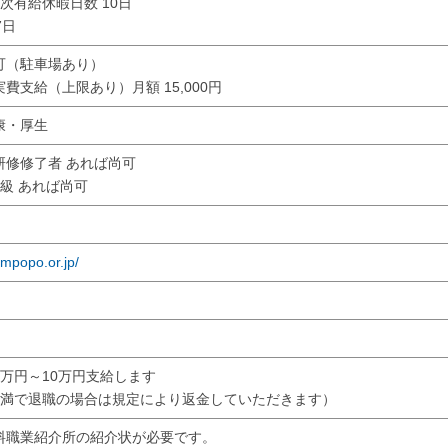
次有給休暇日数 10日
7日
可（駐車場あり）
費支給（上限あり）月額 15,000円
康・厚生
研修修了者 あれば尚可
級 あれば尚可
ampopo.or.jp/
万円～10万円支給します
未満で退職の場合は規定により返金していただきます）
料職業紹介所の紹介状が必要です。