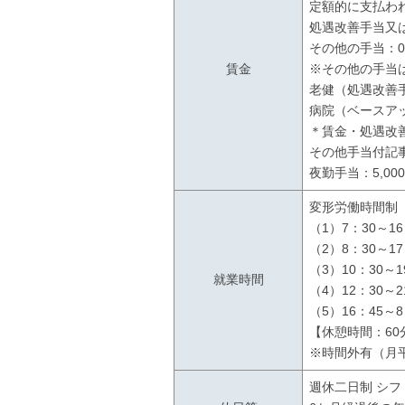
定額的に支払わ
処遇改善手当又は看
その他の手当：0
賃金
※その他の手当
老健（処遇改善手
病院（ベースアッ
＊賃金・処遇改
その他手当付記
夜勤手当：5,00
変形労働時間制
（1）7：30～16
（2）8：30～17
（3）10：30～1
就業時間
（4）12：30～2
（5）16：45～
【休憩時間：60
※時間外有（月
週休二日制 シフ