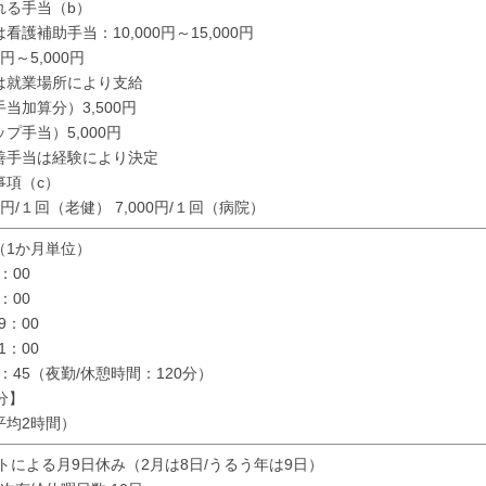
れる手当（b）
護補助手当：10,000円～15,000円
円～5,000円
は就業場所により支給
当加算分）3,500円
プ手当）5,000円
善手当は経験により決定
事項（c）
0円/１回（老健） 7,000円/１回（病院）
（1か月単位）
：00
：00
9：00
1：00
8：45（夜勤/休憩時間：120分）
分】
平均2時間）
トによる月9日休み（2月は8日/うるう年は9日）