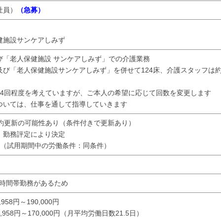
社員）
（急募）
健施設サンケアしみず
び「老人保健施設 サンケアしみず」での介護業務
び「老人保健施設サンケアしみず」を併せて124床、介護スタッフは
に4回程度を考えていますが、ご本人の希望に応じて回数を変更します
ついては、仕事を通して指導していきます
契約更新の可能性あり（条件付きで更新あり）
：勤務評定により決定
月（試用期間中の労働条件：同条件）
夜時間帯勤務があるため
958円～190,000円
,958円～170,000円（月平均労働日数21.5日）