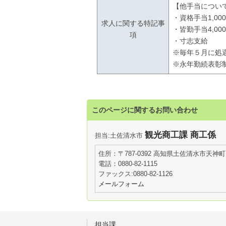
【他手当につい
・資格手当1,00
求人に関する特記事
・皆勤手当4,00
項
・寸志支給
※毎年５月に処
※永年勤続表彰
このページに関するお問い合わせ
観光商工課 商工係
担当:土佐清水市
住所：〒787-0392 高知県土佐清水市天神町
電話：0880-82-1115
ファックス:0880-82-1126
メールフォーム
担当課