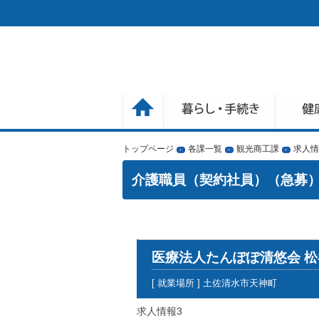
トップページ
各課一覧
観光商工課
求人情
›
›
›
介護職員（契約社員）（急募
医療法人たんぽぽ清悠会 
[ 就業場所 ] 土佐清水市天神町
求人情報3