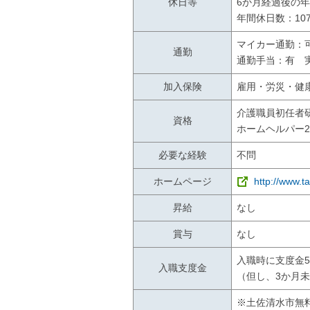
休日等
6か月経過後の年
年間休日数：10
マイカー通勤：
通勤
通勤手当：有 実
加入保険
雇用・労災・健
介護職員初任者
資格
ホームヘルパー2
必要な経験
不問
ホームページ
http://www.t
昇給
なし
賞与
なし
入職時に支度金5
入職支度金
（但し、3か月
※土佐清水市無