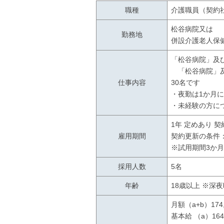
職種
介護職員（契約
松谷病院又は
勤務地
併設介護老人保
「松谷病院」及
「松谷病院」及
仕事内容
30名です
・夜勤は1か月
・未経験の方に
1年 定めあり 
雇用期間
契約更新の条件
※試用期間3か
採用人数
5名
年齢
18歳以上 ※深
月額（a+b）174,
基本給 （a）164