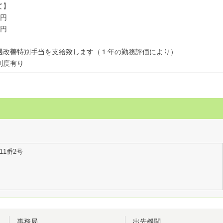
て】
0円
0円
遇改善特別手当を支給致します（１年の勤務評価により）
制度有り
11番2号
事務局
出先機関