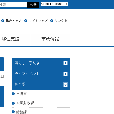
Select Language
▼
総合トップ
サイトマップ
リンク集
暮らし・手続き
ライフイベント
1日
担当課
市長室
企画財政課
総務課