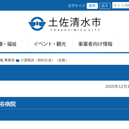
文字サイズ
標準
拡大
報 事業所
介護職員（契約社員）（急募）
›
）
2025年12月
松谷病院