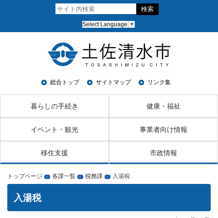
Select Language
▼
総合トップ
サイトマップ
リンク集
暮らしの手続き
健康・福祉
イベント・観光
事業者向け情報
移住支援
市政情報
トップページ
各課一覧
税務課
入湯税
›
›
›
入湯税