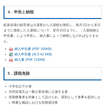
4．申告と納税
鉱泉浴場の経営者は入湯客から入湯税を徴収し、毎月1日から末日
までに徴収した入湯税について、翌月15日までに、「入湯税納入
申告書」により申告し、納入書によって納税しなければなりませ
ん。
納入申告書 (PDF 100KB)
納入申告書 (XLS 42.5KB)
納入書 (PDF 216KB)
5．課税免除
小学生以下の者
共同浴場又は一般公衆浴場に入湯する者
長期療養者を対象として設けられ、原則として食事を提供しな
い簡素な施設における長期湯治客