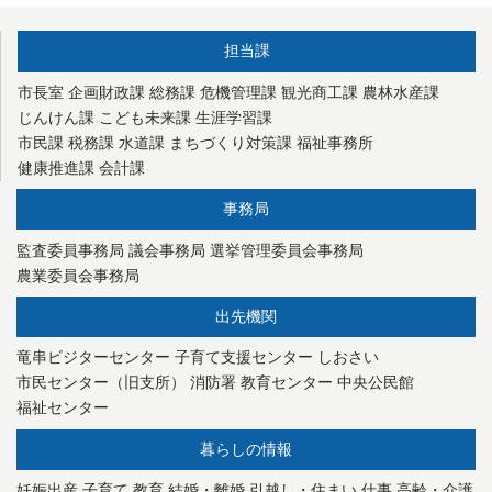
担当課
市長室
企画財政課
総務課
危機管理課
観光商工課
農林水産課
じんけん課
こども未来課
生涯学習課
市民課
税務課
水道課
まちづくり対策課
福祉事務所
健康推進課
会計課
事務局
監査委員事務局
議会事務局
選挙管理委員会事務局
農業委員会事務局
出先機関
竜串ビジターセンター
子育て支援センター
しおさい
市民センター（旧支所）
消防署
教育センター
中央公民館
福祉センター
暮らしの情報
妊娠出産
子育て
教育
結婚・離婚
引越し・住まい
仕事
高齢・介護