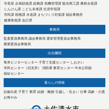
市長室
企画財政課
総務課
危機管理課
観光商工課
農林水産課
じんけん課
こども未来課
生涯学習課
市民課
税務課
水道課
まちづくり対策課
福祉事務所
健康推進課
会計課
事務局
監査委員事務局
議会事務局
選挙管理委員会事務局
農業委員会事務局
出先機関
竜串ビジターセンター
子育て支援センター
しおさい
市民センター（旧支所）
消防署
教育センター
中央公民館
福祉センター
暮らしの情報
妊娠出産
子育て
教育
結婚・離婚
引越し・住まい
仕事
高齢・介護
お悔やみ