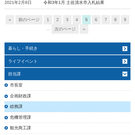
2021年2月8日
令和3年1月 土佐清水市入札結果
«
前のページ
1
2
3
4
5
6
7
8
9
...
次のページ
»
暮らし・手続き
ライフイベント
担当課
市長室
企画財政課
総務課
危機管理課
観光商工課