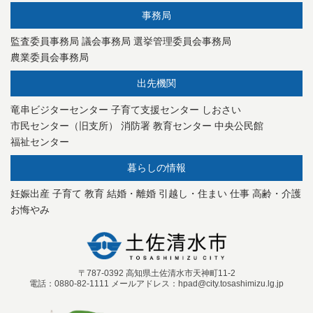
事務局
監査委員事務局
議会事務局
選挙管理委員会事務局
農業委員会事務局
出先機関
竜串ビジターセンター
子育て支援センター
しおさい
市民センター（旧支所）
消防署
教育センター
中央公民館
福祉センター
暮らしの情報
妊娠出産
子育て
教育
結婚・離婚
引越し・住まい
仕事
高齢・介護
お悔やみ
〒787-0392 高知県土佐清水市天神町11-2
電話：0880-82-1111 メールアドレス：hpad@city.tosashimizu.lg.jp