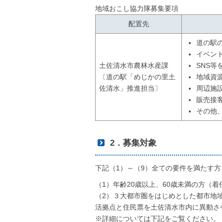
地域おこし協力隊募集要項
配置先
道の駅
イベン
SNS等
土佐清水市農林水産課
地域資
〔道の駅「めじかの里土
周辺施
佐清水」推進担当〕
販売接
その他
2．募集対象
下記（1）～（9）全ての要件を満たす方
（1）年齢20歳以上、60歳未満の方（着
（2）３大都市圏をはじめとした都市地
活拠点と住民票を土佐清水市内に異動さ
※詳細については下記をご覧ください。