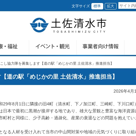
文字サイズ
標準
拡大
こし協力隊を募集します【道の駅「めじかの里 土佐清水」推進担当】
【道の駅「めじかの里 土佐清水」推進担当】
2026年4月
29年8月1日に隣接の旧4町（清水町、下ノ加江町、三崎町、下川口町
は日本で最初に黒潮が接岸する地であり、雄大な景観と豊富な海洋資源
市町村と同様に、少子高齢・過疎化、産業の衰退などの問題を抱えてい
となる人材を受け入れて当市の中山間対策や地域の元気づくりに取り組