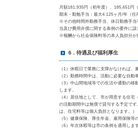
月額181,935円（初年度）、185,651
期末・勤勉手当：最大4.125ヶ月/年
※その他時間外勤務手当、休日勤務手当
当及び費用弁償に関する条例の要件に該
※報酬から社会保険料等の本人負担分が
6．待遇及び福利厚生
（1）休暇日で業務に支障がなければ、
（2）勤務時間中は、活動に必要な自動
（3）中山間地域等での生活や通勤の移
します。
（4）居住地として、市が用意する住宅（
の活動期間中は無償で貸与する予定です
は、住宅料等は個人負担となります。）
（5）健康保険、厚生年金、雇用保険等
（6）年次休暇等は市の条例を適用しま