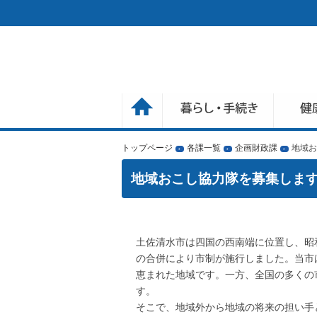
トップページ
各課一覧
企画財政課
地域お
›
›
›
地域おこし協力隊を募集します
土佐清水市は四国の西南端に位置し、昭和
の合併により市制が施行しました。当市
恵まれた地域です。一方、全国の多くの
す。
そこで、地域外から地域の将来の担い手