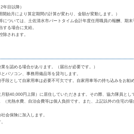
円（2年目以降）
（任用開始月により算定期間の計算が変わり、金額が変動します。）
等については、土佐清水市パートタイム会計年度任用職員の報酬、期末
当する場合に支給。
控除されます。
兼業を認める場合があります。（届出が必要です。）
車とパソコン、事務用備品等を貸与します。
動手段として自家用車は必要不可欠です。自家用車等の持ち込みをお勧
月額40,000円上限）に居住していただきます。その際、協力隊員とし
。（光熱水費、自治会費等は個人負担です。また、上記以外の住宅の場
の社会保険に加入します。
す。