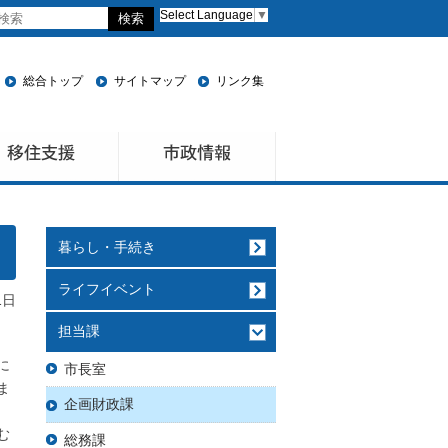
Select Language
▼
総合トップ
サイトマップ
リンク集
暮らし・手続き
ライフイベント
1日
担当課
）
に
市長室
ま
企画財政課
む
総務課