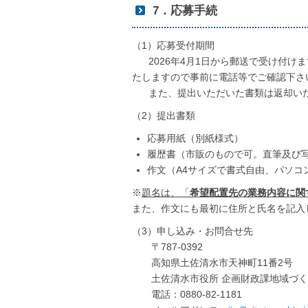
7．応募手続
（1）応募受付期間
2026年4月1日から郵送で受け付け
たしますので事前に電話等でご確認下さい
また、提出いただいた書類は返却い
（2）提出書類
応募用紙（別紙様式）
履歴書（市販のもので可。直筆及び
作文（A4サイズで書式自由、パソコ
※
題名は、「
希望配置先の業務内容に関
また、作文にも最初に住所と氏名を記入
（3）申し込み・お問合せ先
〒787-0392
高知県土佐清水市天神町11番2号
土佐清水市役所 企画財政課地域づく
電話：0880-82-1181