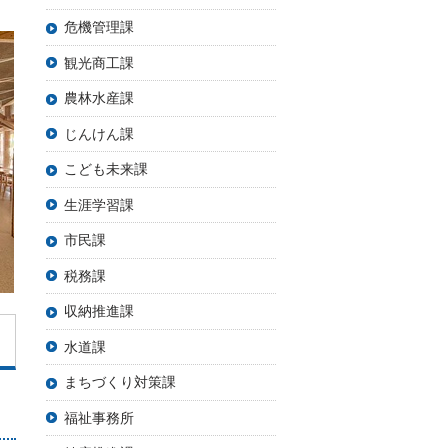
危機管理課
観光商工課
農林水産課
じんけん課
こども未来課
生涯学習課
市民課
税務課
収納推進課
水道課
まちづくり対策課
福祉事務所