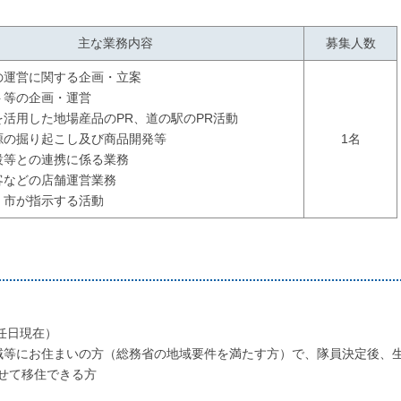
主な業務内容
募集人数
の運営に関する企画・立案
ト等の企画・運営
を活用した地場産品のPR、道の駅のPR活動
源の掘り起こし及び商品開発等
1名
設等との連携に係る業務
客などの店舗運営業務
、市が指示する活動
任日現在）
域等にお住まいの方（総務省の地域要件を満たす方）で、隊員決定後、
せて移住できる方