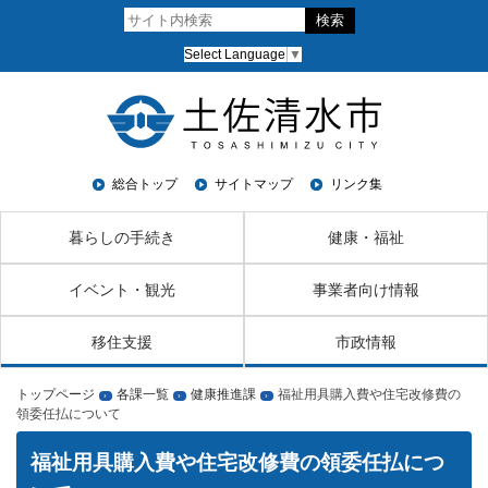
Select Language
▼
総合トップ
サイトマップ
リンク集
暮らしの手続き
健康・福祉
イベント・観光
事業者向け情報
移住支援
市政情報
トップページ
各課一覧
健康推進課
福祉用具購入費や住宅改修費の
›
›
›
領委任払について
福祉用具購入費や住宅改修費の領委任払につ