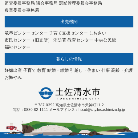
監査委員事務局
議会事務局
選挙管理委員会事務局
農業委員会事務局
出先機関
竜串ビジターセンター
子育て支援センター
しおさい
市民センター（旧支所）
消防署
教育センター
中央公民館
福祉センター
暮らしの情報
妊娠出産
子育て
教育
結婚・離婚
引越し・住まい
仕事
高齢・介護
お悔やみ
〒787-0392 高知県土佐清水市天神町11-2
電話：0880-82-1111 メールアドレス：hpad@city.tosashimizu.lg.jp