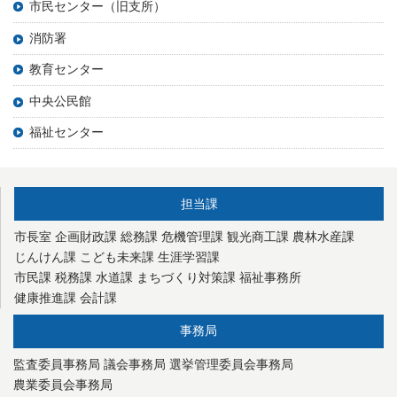
市民センター（旧支所）
消防署
教育センター
中央公民館
福祉センター
担当課
市長室
企画財政課
総務課
危機管理課
観光商工課
農林水産課
じんけん課
こども未来課
生涯学習課
市民課
税務課
水道課
まちづくり対策課
福祉事務所
健康推進課
会計課
事務局
監査委員事務局
議会事務局
選挙管理委員会事務局
農業委員会事務局