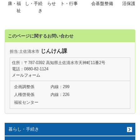
康・福
し・手続
らせ
ト・行事
会基盤整備
活保護
祉
き
このページに関するお問い合わせ
じんけん課
担当:土佐清水市
住所：〒787-0392 高知県土佐清水市天神町11番2号
電話：0880-82-1124
メールフォーム
企画調整係
内線：299
人権啓発係
内線：226
福祉センター
暮らし・手続き