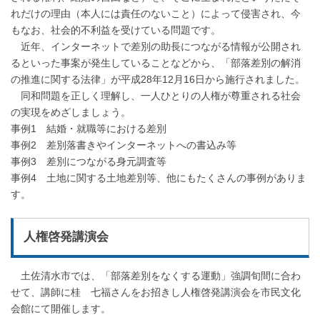
れだけの理由（本人には責任のないこと）によって侵害され、今
もなお、社会的不利益を受けている問題です。
近年、インターネットで差別の助長につながる情報が公開され
るといった事案が発生していることなどから、「部落差別の解消
の推進に関する法律」が平成28年12月16日から施行されました。
同和問題を正しく理解し、一人ひとりの人権が尊重される社会
の実現をめざしましょう。
事例1 結婚・就職等における差別
事例2 差別落書きやインターネットへの書込み等
事例3 差別につながる身元調査等
事例4 土地に関する土地差別等、他にもたくさんの事例がありま
す。
人権啓発講演会
土佐清水市では、「部落差別をなくする運動」強調旬間に合わ
せて、講師に桂 七福さんをお招きし人権啓発講演会を市民文化
会館にて開催します。