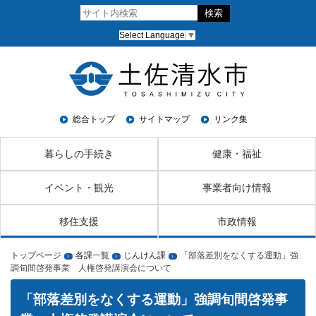
Select Language
▼
総合トップ
サイトマップ
リンク集
暮らしの手続き
健康・福祉
イベント・観光
事業者向け情報
移住支援
市政情報
トップページ
各課一覧
じんけん課
「部落差別をなくする運動」強
›
›
›
調旬間啓発事業 人権啓発講演会について
「部落差別をなくする運動」強調旬間啓発事