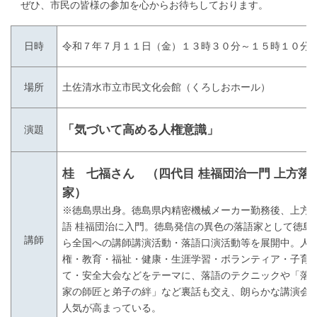
ぜひ、市民の皆様の参加を心からお待ちしております。
日時
令和７年７月１１日（金）１３時３０分～１５時１０分
場所
土佐清水市立市民文化会館（くろしおホール）
「気づいて高める人権意識」
演題
桂 七福さん （四代目 桂福団治一門 上方落
家）
※徳島県出身。徳島県内精密機械メーカー勤務後、上方
語 桂福団治に入門。徳島発信の異色の落語家として徳島
講師
ら全国への講師講演活動・落語口演活動等を展開中。人
権・教育・福祉・健康・生涯学習・ボランティア・子育
て・安全大会などをテーマに、落語のテクニックや「落
家の師匠と弟子の絆」など裏話も交え、朗らかな講演会
人気が高まっている。