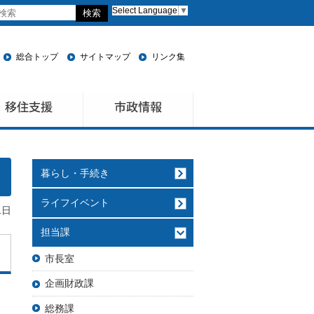
Select Language
▼
総合トップ
サイトマップ
リンク集
暮らし・手続き
ライフイベント
1日
担当課
市長室
企画財政課
総務課