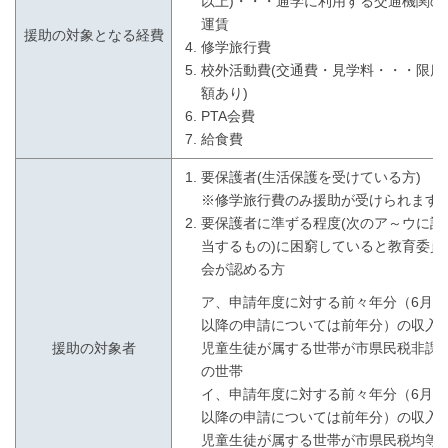
以上)・・・通学に利用する交通機関の
運賃
援助の対象となる経費
修学旅行費
校外活動費(交通費・見学料・・・限度
額あり)
PTA会費
給食費
要保護者(生活保護を受けている方)
※修学旅行費のみ援助が受けられます
要保護者に準ずる程度(次のア～ウに該
当するもの)に困窮していると教育委員
会が認める方
ア、申請年度に対する前々年分（6月1
以降の申請については前年分）の収入
援助の対象者
児童生徒が属する世帯が市県民税非課
の世帯
イ、申請年度に対する前々年分（6月1
以降の申請については前年分）の収入
児童生徒が属する世帯が市県民税均等