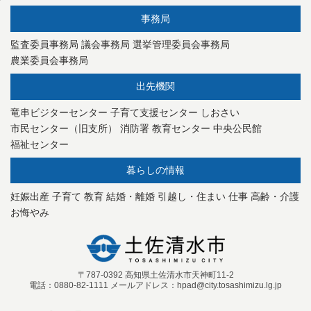
事務局
監査委員事務局
議会事務局
選挙管理委員会事務局
農業委員会事務局
出先機関
竜串ビジターセンター
子育て支援センター
しおさい
市民センター（旧支所）
消防署
教育センター
中央公民館
福祉センター
暮らしの情報
妊娠出産
子育て
教育
結婚・離婚
引越し・住まい
仕事
高齢・介護
お悔やみ
〒787-0392 高知県土佐清水市天神町11-2
電話：0880-82-1111 メールアドレス：hpad@city.tosashimizu.lg.jp