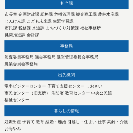
担当課
市長室
企画財政課
総務課
危機管理課
観光商工課
農林水産課
じんけん課
こども未来課
生涯学習課
市民課
税務課
水道課
まちづくり対策課
福祉事務所
健康推進課
会計課
事務局
監査委員事務局
議会事務局
選挙管理委員会事務局
農業委員会事務局
出先機関
竜串ビジターセンター
子育て支援センター
しおさい
市民センター（旧支所）
消防署
教育センター
中央公民館
福祉センター
暮らしの情報
妊娠出産
子育て
教育
結婚・離婚
引越し・住まい
仕事
高齢・介護
お悔やみ