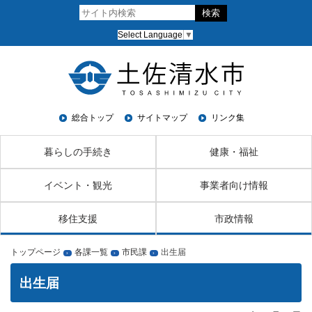
Select Language
▼
総合トップ
サイトマップ
リンク集
暮らしの手続き
健康・福祉
イベント・観光
事業者向け情報
移住支援
市政情報
トップページ
各課一覧
市民課
出生届
›
›
›
出生届