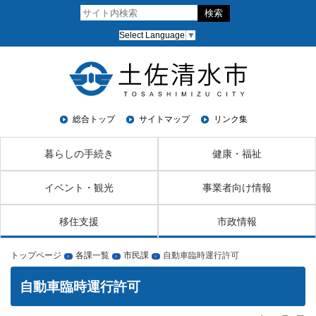
Select Language
▼
総合トップ
サイトマップ
リンク集
暮らしの手続き
健康・福祉
イベント・観光
事業者向け情報
移住支援
市政情報
トップページ
各課一覧
市民課
自動車臨時運行許可
›
›
›
自動車臨時運行許可