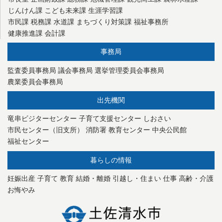
じんけん課
こども未来課
生涯学習課
市民課
税務課
水道課
まちづくり対策課
福祉事務所
健康推進課
会計課
事務局
監査委員事務局
議会事務局
選挙管理委員会事務局
農業委員会事務局
出先機関
竜串ビジターセンター
子育て支援センター
しおさい
市民センター（旧支所）
消防署
教育センター
中央公民館
福祉センター
暮らしの情報
妊娠出産
子育て
教育
結婚・離婚
引越し・住まい
仕事
高齢・介護
お悔やみ