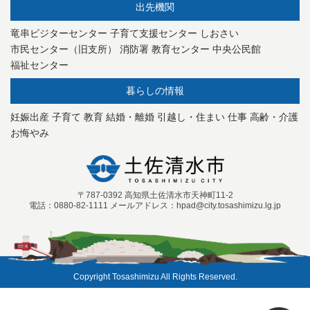
出先機関
竜串ビジターセンター
子育て支援センター
しおさい
市民センター（旧支所）
消防署
教育センター
中央公民館
福祉センター
暮らしの情報
妊娠出産
子育て
教育
結婚・離婚
引越し・住まい
仕事
高齢・介護
お悔やみ
〒787-0392 高知県土佐清水市天神町11-2
電話：0880-82-1111 メールアドレス：hpad@city.tosashimizu.lg.jp
Copyright Tosashimizu All Rights Reserved.