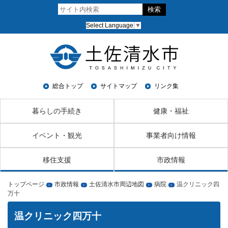
Select Language
▼
総合トップ
サイトマップ
リンク集
暮らしの手続き
健康・福祉
イベント・観光
事業者向け情報
移住支援
市政情報
トップページ
市政情報
土佐清水市周辺地図
病院
温クリニック四
›
›
›
›
万十
温クリニック四万十