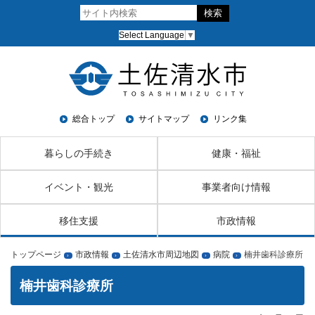
Select Language
▼
総合トップ
サイトマップ
リンク集
暮らしの手続き
健康・福祉
イベント・観光
事業者向け情報
移住支援
市政情報
トップページ
市政情報
土佐清水市周辺地図
病院
楠井歯科診療所
›
›
›
›
楠井歯科診療所