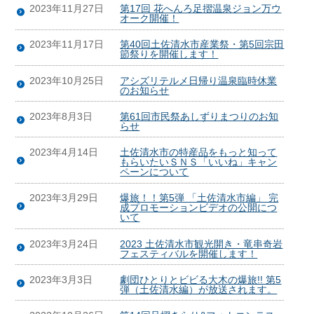
2023年11月27日
第17回 花へんろ足摺温泉ジョン万ウ
オーク開催！
2023年11月17日
第40回土佐清水市産業祭・第5回宗田
節祭りを開催します！
2023年10月25日
アシズリテルメ日帰り温泉臨時休業
のお知らせ
2023年8月3日
第61回市民祭あしずりまつりのお知
らせ
2023年4月14日
土佐清水市の特産品をもっと知って
もらいたいＳＮＳ「いいね」キャン
ペーンについて
2023年3月29日
爆旅！！第5弾 「土佐清水市編」 完
成プロモーションビデオの公開につ
いて
2023年3月24日
2023 土佐清水市観光開き・竜串奇岩
フェスティバルを開催します！
2023年3月3日
劇団ひとりとビビる大木の爆旅!! 第5
弾（土佐清水編）が放送されます。