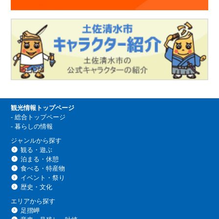
観光情報トップページ
-
総合トップページ
-
暮らしの情報
ジャンルから探す
観る・遊ぶ
泊まる・休憩
食べる・特産物
イベント・祭り
歴史・文化
エリアから探す
足摺岬