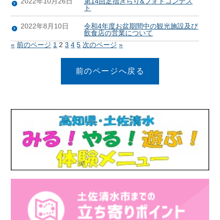
2022年10月26日
第14回足摺きらり&フォトコンテス
ト
2022年8月10日
令和4年度お盆期間中の観光施設及び
飲食店の営業について
«
前のページ
1
2
3
4
5
次のページ
»
前のページへ戻る