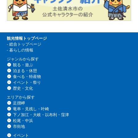
観光情報トップページ
-
総合トップページ
-
暮らしの情報
ジャンルから探す
観る・遊ぶ
泊まる・休憩
食べる・特産物
イベント・祭り
歴史・文化
エリアから探す
足摺岬
竜串・見残し・叶崎
下ノ加江・大岐・以布利・窪津
松尾・中浜
市街地
イベント